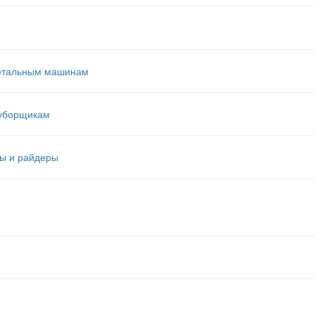
етальным машинам
оуборщикам
ы и райдеры