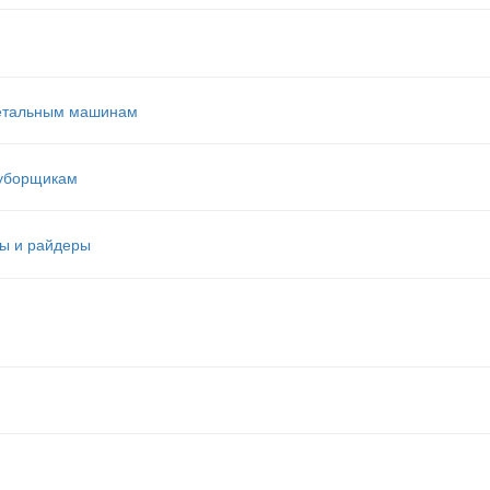
етальным машинам
оуборщикам
ы и райдеры