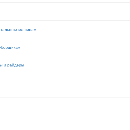
етальным машинам
оуборщикам
ы и райдеры